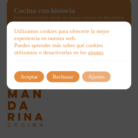
Cocina con historia
Explora la comida desde su origen cultural en Mandarina
Cocina. Nuestros talleres educativos para niños, familias
y adultos conectan memorias, costumbres y sabores para
Utilizamos cookies para ofrecerte la mejor
un aprendizaje único y cercano.
experiencia en nuestra web.
Puedes aprender más sobre qué cookies
Ver talleres
utilizamos o desactivarlas en los
ajustes
.
Aceptar
Rechazar
Ajustes