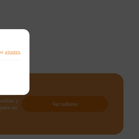
los
ajustes
.
ndarina
amilias y
Ver talleres
 para un