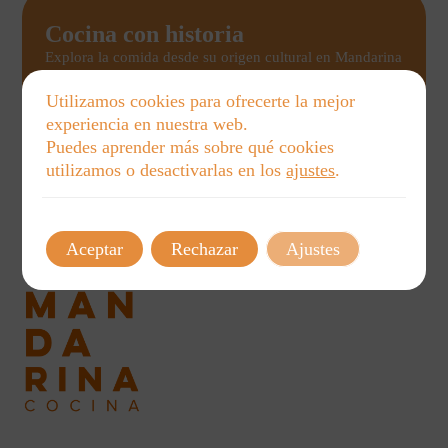
Cocina con historia
Explora la comida desde su origen cultural en Mandarina
Cocina. Nuestros talleres educativos para niños, familias
y adultos conectan memorias, costumbres y sabores para
Utilizamos cookies para ofrecerte la mejor
un aprendizaje único y cercano.
experiencia en nuestra web.
Puedes aprender más sobre qué cookies
Ver talleres
utilizamos o desactivarlas en los
ajustes
.
Aceptar
Rechazar
Ajustes