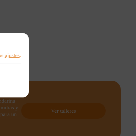
los
ajustes
.
ndarina
amilias y
Ver talleres
 para un