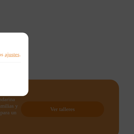
los
ajustes
.
ndarina
amilias y
Ver talleres
 para un