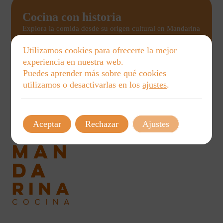
Cocina con historia
Explora la comida desde su origen cultural en Mandarina
Cocina. Nuestros talleres educativos para niños, familias
y adultos conectan memorias, costumbres y sabores para
Utilizamos cookies para ofrecerte la mejor
un aprendizaje único y cercano.
experiencia en nuestra web.
Puedes aprender más sobre qué cookies
Ver talleres
utilizamos o desactivarlas en los
ajustes
.
Aceptar
Rechazar
Ajustes