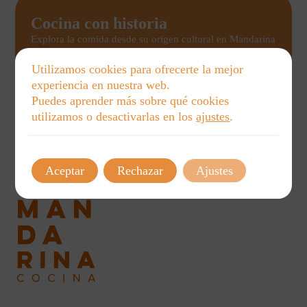
Cocina con historia
Explora la comida desde su origen cultural en Mandarina
Cocina. Nuestros talleres educativos para niños, familias
y adultos conectan memorias, costumbres y sabores para
Utilizamos cookies para ofrecerte la mejor
un aprendizaje único y cercano.
experiencia en nuestra web.
Puedes aprender más sobre qué cookies
Ver talleres
utilizamos o desactivarlas en los
ajustes
.
Aceptar
Rechazar
Ajustes