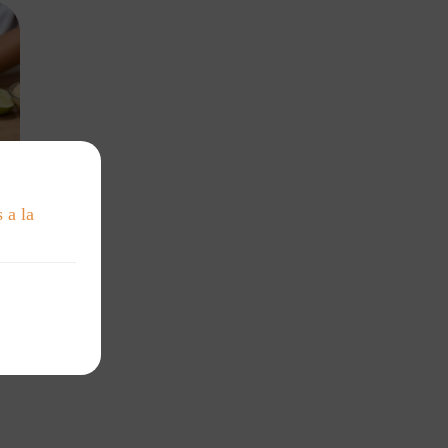
 a la
al