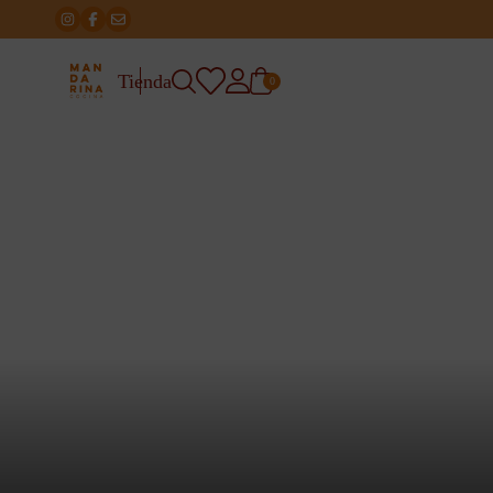
Tienda
0
Inici
/
Botiga
/
Categoria
Categoria