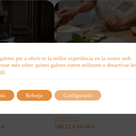
galetes per a oferir-te la millor experiència en la nostra web.
inar més sobre quines galetes estem utilitzant o desactivar-les
ió
.
pta
Rebutja
Configuració
Cocina Cultural:
Talleres de cocina cultur
es y Sabores
raíz y sabor
148,13
€
0
€
395,00
€
El
El