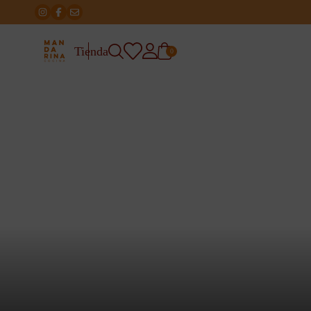
Tienda
0
Inici
/
Botiga
/
Talleres de cocina cultural
Talleres de cocina cu