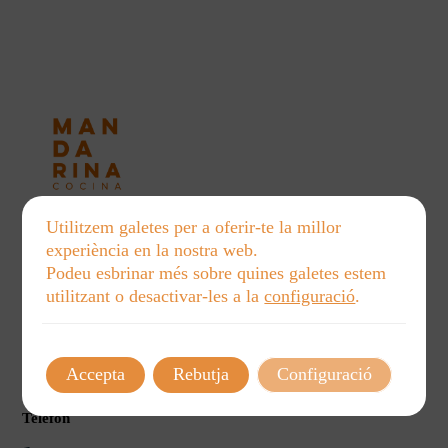
Utilitzem galetes per a oferir-te la millor
experiència en la nostra web.
Podeu esbrinar més sobre quines galetes estem
Avís legal
utilitzant o desactivar-les a la
configuració
.
Política de privacidad
Política de cookies
Aviso legal
Política de Envíos y Devoluciones
Accepta
Rebutja
Configuració
Telèfon