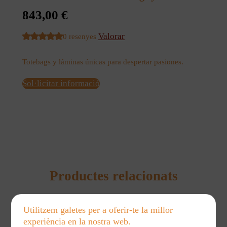
843,00
€
Valorar
0 resenyes
Totebags y láminas únicas para despertar pasiones.
Sol·licitar informació
Productes relacionats
Utilitzem galetes per a oferir-te la millor
experiència en la nostra web.
Láminas ilustradas de cocina: historias y sabores