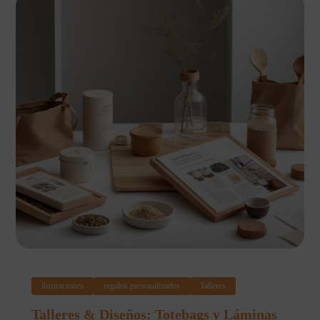
ilustraciones
regalos personalizados
Talleres
Talleres & Diseños: Totebags y Láminas