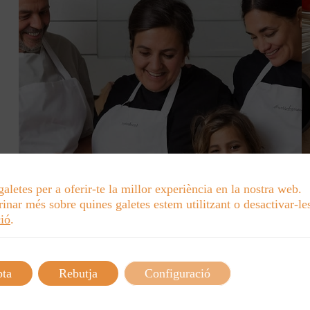
galetes per a oferir-te la millor experiència en la nostra web.
inar més sobre quines galetes estem utilitzant o desactivar-les
ió
.
pta
Rebutja
Configuració