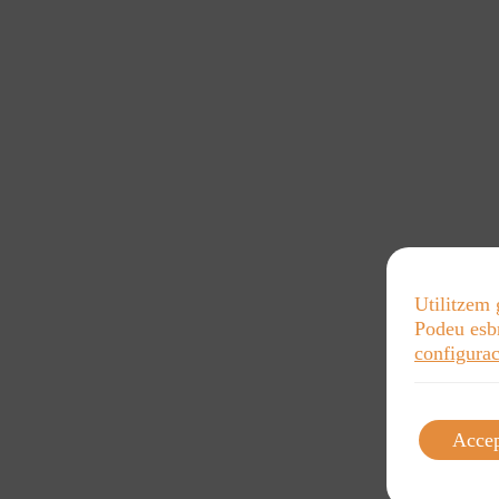
Utilitzem 
Podeu esbr
configurac
Acce