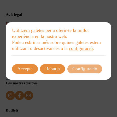
Avís legal
Política de privacidad
Política de cookies
Utilitzem galetes per a oferir-te la millor
Aviso legal
experiència en la nostra web.
Política de Envíos y Devoluciones
Podeu esbrinar més sobre quines galetes estem
utilitzant o desactivar-les a la
configuració
.
Telèfon
Correu electrònic
Accepta
Rebutja
Configuració
Les nostres xarxes
Butlletí