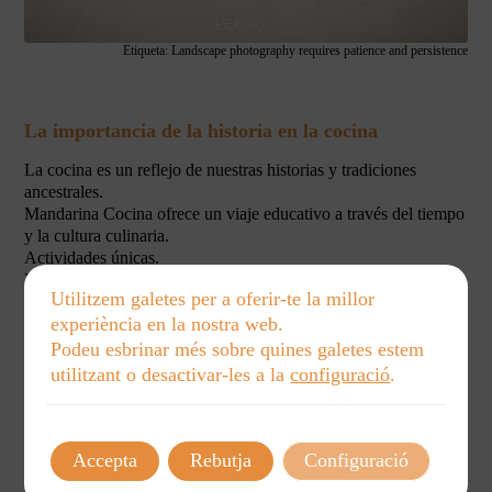
Etiqueta: Landscape photography requires patience and persistence
La importancia de la historia en la cocina
La cocina es un reflejo de nuestras historias y tradiciones
ancestrales.
Mandarina Cocina ofrece un viaje educativo a través del tiempo
y la cultura culinaria.
Actividades únicas.
Nuestros talleres están diseñados para inspirar y educar tanto a
Utilitzem galetes per a oferir-te la millor
niños como a adultos.
experiència en la nostra web.
Podeu esbrinar més sobre quines galetes estem
Fomenta el aprendizaje en familia mientras exploras
utilitzant o desactivar-les a la
configuració
.
nuevas culturas culinarias juntos.
Ilustraciones y diseños exclusivos complementan cada taller,
Accepta
Rebutja
Configuració
capturando la esencia cultural de la cocina.