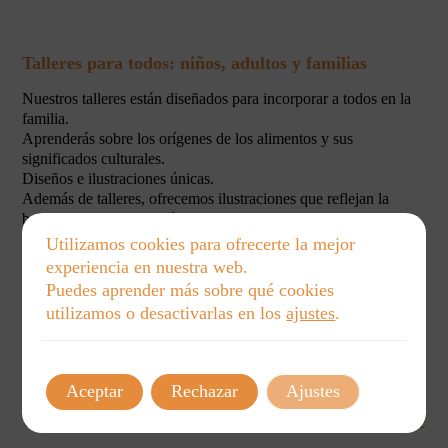
Talleres para todos: niños, adultos y familias
Nuestros talleres están diseñados para incorporar a todos en la
familia.
Aprenderás sobre los orígenes de los alimentos y sus
significados culturales.
Diseños e ilustraciones únicas.
Además de talleres, ofrecemos ilustraciones que reflejan la
belleza de la alimentación.
Utilizamos cookies para ofrecerte la mejor
experiencia en nuestra web.
Nuestros diseños son auténticos y celebran la
Puedes aprender más sobre qué cookies
diversidad cultural.
utilizamos o desactivarlas en los
ajustes
.
Cada pieza es un tributo a las historias culinarias de todo el
mundo.
Aceptar
Rechazar
Ajustes
Una Experiencia Educativa Inolvidable