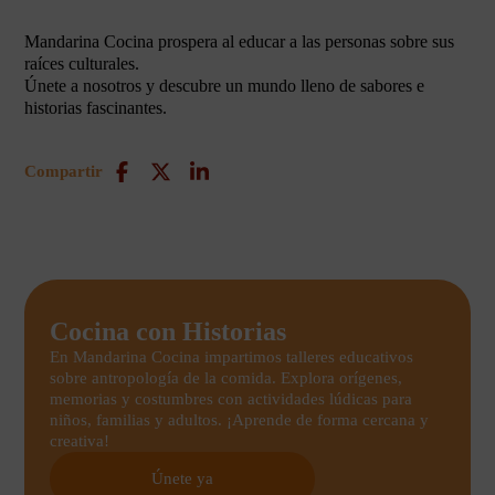
Mandarina Cocina prospera al educar a las personas sobre sus
raíces culturales.
Únete a nosotros y descubre un mundo lleno de sabores e
historias fascinantes.
Compartir
Cocina con Historias
En Mandarina Cocina impartimos talleres educativos
sobre antropología de la comida. Explora orígenes,
memorias y costumbres con actividades lúdicas para
niños, familias y adultos. ¡Aprende de forma cercana y
creativa!
Únete ya